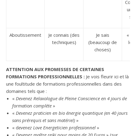
Conn
une 
sa
Aboutissement
Je connais (des
Je sais
« Je
techniques)
(beaucoup de
le 
choses)
g
ATTENTION AUX PROMESSES DE CERTAINES
FORMATIONS PROFESSIONNELLES :
Je vois fleurir ici et là
une foultitude de formations professionnelles dans des
domaines tels que :
«
Devenez Relaxologue de Pleine Conscience en 4 jours de
formation complète
»
«
Devenez praticien en bio énergie quantique (en 40 jours
sans prérequis et sans matériel)
»
« d
evenez Love Energeticien professionnel
»
«
Devenez maître reiki pour moins de 20 Euros
» (sur