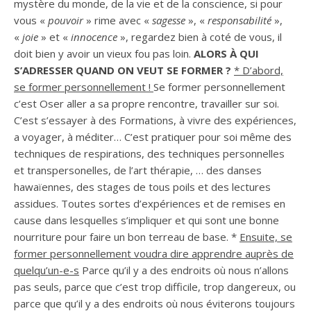
mystère du monde, de la vie et de la conscience, si pour
vous «
pouvoir
» rime avec «
sagesse
», «
responsabilité
»,
«
joie
» et «
innocence
», regardez bien à coté de vous, il
doit bien y avoir un vieux fou pas loin.
ALORS À QUI
S’ADRESSER QUAND ON VEUT SE FORMER ?
* D’abord,
se former personnellement !
Se former personnellement
c’est Oser aller a sa propre rencontre, travailler sur soi.
C’est s’essayer à des Formations, à vivre des expériences,
a voyager, à méditer… C’est pratiquer pour soi même des
techniques de respirations, des techniques personnelles
et transpersonelles, de l’art thérapie, … des danses
hawaïennes, des stages de tous poils et des lectures
assidues. Toutes sortes d’expériences et de remises en
cause dans lesquelles s’impliquer et qui sont une bonne
nourriture pour faire un bon terreau de base. *
Ensuite, se
former personnellement voudra dire apprendre auprès de
quelqu’un-e-s
Parce qu’il y a des endroits où nous n’allons
pas seuls, parce que c’est trop difficile, trop dangereux, ou
parce que qu’il y a des endroits où nous éviterons toujours