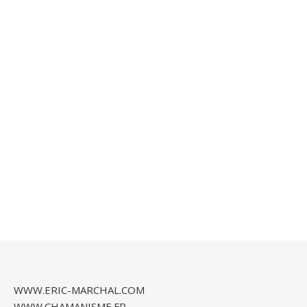
WWW.ERIC-MARCHAL.COM
WWW.CHAMANISME.FR