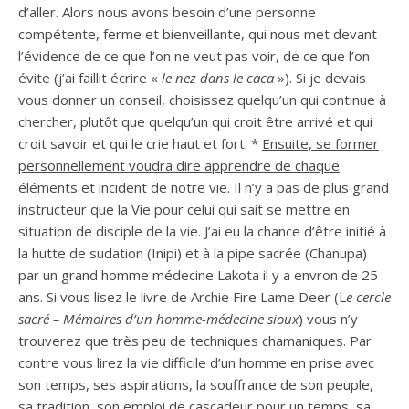
d’aller. Alors nous avons besoin d’une personne
compétente, ferme et bienveillante, qui nous met devant
l’évidence de ce que l’on ne veut pas voir, de ce que l’on
évite (j’ai faillit écrire «
le nez dans le
caca
»). Si je devais
vous donner un conseil, choisissez quelqu’un qui continue à
chercher, plutôt que quelqu’un qui croit être arrivé et qui
croit savoir et qui le crie haut et fort. *
Ensuite, se former
personnellement voudra dire apprendre de chaque
éléments et incident de notre vie.
Il n’y a pas de plus grand
instructeur que la Vie pour celui qui sait se mettre en
situation de disciple de la vie. J’ai eu la chance d’être initié à
la hutte de sudation (Inipi) et à la pipe sacrée (Chanupa)
par un grand homme médecine Lakota il y a envron de 25
ans. Si vous lisez le livre de Archie Fire Lame Deer (L
e cercle
sacré – Mémoires d’un homme-médecine sioux
) vous n’y
trouverez que très peu de techniques chamaniques. Par
contre vous lirez la vie difficile d’un homme en prise avec
son temps, ses aspirations, la souffrance de son peuple,
sa tradition, son emploi de cascadeur pour un temps, sa