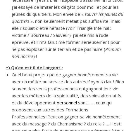
nécessaire ! J’étais bien incapable d’assumer la fonction,
j’ai essayé de limiter les dégâts pour moi, et pour les
jeunes du quartiers. Mon envie de «
sauver les jeunes du
quartiers
», non seulement n’était pas suffisante, mais
elle risquait d’être néfaste (voir Triangle Infernal :
Victime / Bourreau / Sauveur). j’ai été mis à rude
épreuve, et il m’a fallut me former sérieusement pour
ne pas exploser sur le terrain et de pas nuire (
Primum
non nocere
) !
*) Qu’en
est il de l’argent :
Quel beau projet que de gagner honnêtement sa vie
avec un métier au service des autres !Soyons clair ! Bien
souvent les seuls professionnels qui gagnent leur vie
avec les métiers de la spiritualité, des soins alternatifs
et du développement
personnel
sont… … ceux qui
proposent aux autres des Formations
Professionnelles !Peut on gagner sa vie honnêtement
avec du massage ? du Chamanisme ? du reiki ? … Il est
beaucoup plus facile de gagner sa vie en formant à tour