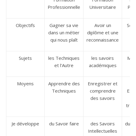
Professionnelle
Universitaire
Per
Objectifs
Gagner sa vie
Avoir un
Se d
dans un métier
diplôme et une
qui nous plaît
reconnaissance
Sujets
les Techniques
les savoirs
Moi 
et l’Autre
académiques
Moyens
Apprendre des
Enregistrer et
Vi
Techniques
comprendre
Exp
des savoirs
q
tran
Je développe
du Savoir faire
des Savoirs
du Sa
Intellectuelles