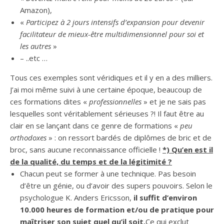
Amazon),
«
Participez à 2 jours intensifs d’expansion pour devenir
facilitateur de mieux-être
multidimensionnel pour soi et
les autres
»
– ..etc …
Tous ces exemples sont véridiques et il y en a des milliers.
J’ai moi même suivi à une certaine époque, beaucoup de
ces formations dites «
professionnelles
» et je ne sais pas
lesquelles sont véritablement sérieuses ?! Il faut être au
clair en se lançant dans ce genre de formations «
peu
orthodoxes
» : on ressort bardés de diplômes de bric et de
broc, sans aucune reconnaissance officielle !
*) Qu’en est il
de la qualité, du temps et de la légitimité ?
Chacun peut se former à une technique. Pas besoin
d’être un génie, ou d’avoir des supers pouvoirs. Selon le
psychologue K. Anders Ericsson,
il suffit d’environ
10.000 heures de formation et/ou de pratique pour
maîtriser son sujet quel qu’il soit.
Ce qui exclut