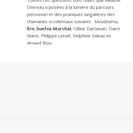
Toutes ces questions sont celles que Melanie
Chereau a posées à la lumière du parcours
personnel et des pratiques singulières des
chamanes occidentaux suivants : Moudouma,
Éric Sunfox Marchal
, Céline Dartanian, Claire
Marie, Philippe Lenaif, Delphine Valeau et
Arnaud Riou.