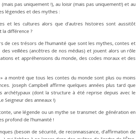
e (mais pas uniquement !), au loisir (mais pas uniquement!) et au
des légendes et des mythes :
es et les cultures alors que d’autres histoires sont aussitôt
 la différence ?
rs de ces trésors de l’humanité que sont les mythes, contes et
 des veillées (ancêtres de nos médias) et jouent alors un rôle
ntations et appréhensions du monde, des codes moraux et des
 » a montré que tous les contes du monde sont plus ou moins
es. Joseph Campbell affirme quelques années plus tard que
archétypaux (dont la structure à été reprise depuis avec le
 Le Seigneur des anneaux !)
 conte, une légende ou un mythe se transmet de génération en
es profond de l’humanité !
nques (besoin de sécurité, de reconnaissance, d’affirmation de