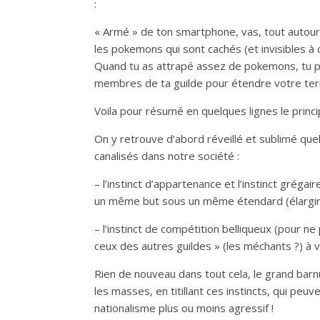
:
« Armé » de ton smartphone, vas, tout autour
les pokemons qui sont cachés (et invisibles à c
Quand tu as attrapé assez de pokemons, tu pe
membres de ta guilde pour étendre votre terr
Voila pour résumé en quelques lignes le princi
On y retrouve d’abord réveillé et sublimé quelq
canalisés dans notre société :
– l’instinct d’appartenance et l’instinct grég
un même but sous un même étendard (élargir 
– l’instinct de compétition belliqueux (pour ne 
ceux des autres guildes » (les méchants ?) à v
Rien de nouveau dans tout cela, le grand bar
les masses, en titillant ces instincts, qui peu
nationalisme plus ou moins agressif !