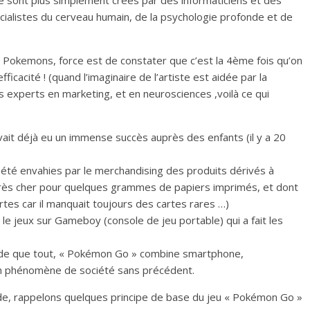
ne sont plus simplement crées par des informaticiens et des
écialistes du cerveau humain, de la psychologie profonde et de
Pokemons, force est de constater que c’est la 4ème fois qu’on
fficacité ! (quand l’imaginaire de l’artiste est aidée par la
es experts en marketing, et en neurosciences ,voilà ce qui
ait déjà eu un immense succès auprès des enfants (il y a 20
t été envahies par le merchandising des produits dérivés à
très cher pour quelques grammes de papiers imprimés, et dont
rtes car il manquait toujours des cartes rares …)
 le jeux sur Gameboy (console de jeu portable) qui a fait les
ande que tout, « Pokémon Go » combine smartphone,
un phénomène de société sans précédent.
e, rappelons quelques principe de base du jeu « Pokémon Go »