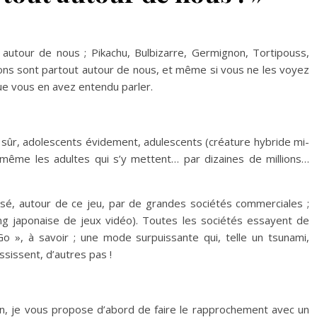
 autour de nous ; Pikachu, Bulbizarre, Germignon, Tortipouss,
ns sont partout autour de nous, et même si vous ne les voyez
ue vous en avez entendu parler.
n sûr, adolescents évidement, adulescents (créature hybride mi-
 même les adultes qui s’y mettent… par dizaines de millions…
nisé, autour de ce jeu, par de grandes sociétés commerciales ;
ding japonaise de jeux vidéo). Toutes les sociétés essayent de
o », à savoir ; une mode surpuissante qui, telle un tsunami,
sissent, d’autres pas !
, je vous propose d’abord de faire le rapprochement avec un