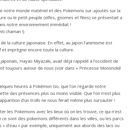
on de notre monde matériel et des Pokemons sur-ajoutés sur la
e ou le petit peuple (elfes, gnomes et fées) se présentait a
dans notre environnement immédiat !
nti chaman !)
 de la culture Japonaise. En effet, au Japon l’animisme est
f et imprègne encore toute la culture.
 japonais, Hayao Miyazaki, avait déjà rappelé à l’occident de
ient toujours autour de nous (voir dans « Princesse Mononoké
uelques heures à Pokémon Go, que l’on regarde notre
tte des présences plus ou moins visible. Que l’on n’est plus
apparition d’un trolls ne nous ferait même plus sursauter !
er les Pokemons avec les lieux où on les trouve, ce qui n’est
si ce sont des pokemons différents dans les villes, ou les parcs
ns « d’eau » par exemple, uniquement aux abords des lacs ou