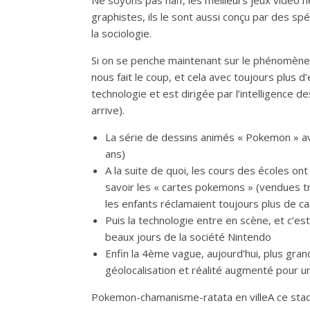
Ne soyons pas naïf, les meilleurs jeux vidéo 
graphistes, ils le sont aussi conçu par des sp
la sociologie.
Si on se penche maintenant sur le phénomène 
nous fait le coup, et cela avec toujours plus d’e
technologie et est dirigée par l’intelligence d
arrive).
La série de dessins animés « Pokemon » av
ans)
A la suite de quoi, les cours des écoles on
savoir les « cartes pokemons » (vendues 
les enfants réclamaient toujours plus de ca
Puis la technologie entre en scène, et c’est
beaux jours de la société Nintendo
Enfin la 4ème vague, aujourd’hui, plus gr
géolocalisation et réalité augmenté pour 
Pokemon-chamanisme-ratata en villeA ce stad