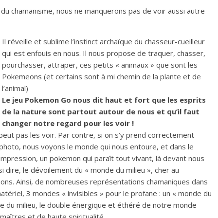
 du chamanisme, nous ne manquerons pas de voir aussi autre
Il réveille et sublime l’instinct archaïque du chasseur-cueilleur
qui est enfouis en nous. Il nous propose de traquer, chasser,
pourchasser, attraper, ces petits « animaux » que sont les
Pokemeons (et certains sont à mi chemin de la plante et de
l’animal)
Le
jeu Pokemon Go nous dit haut et fort que les esprits
de la nature sont partout autour de nous et qu’il faut
changer notre regard pour les voir !
eut pas les voir. Par contre, si on s’y prend correctement
photo, nous voyons le monde qui nous entoure, et dans le
mpression, un pokemon qui paraît tout vivant, là devant nous
i dire, le dévoilement du « monde du milieu », cher au
ons. Ainsi, de nombreuses représentations chamaniques dans
ériel, 3 mondes « invisibles » pour le profane : un « monde du
de du milieu, le double énergique et éthéré de notre monde
aîtres et de haute spiritualité.