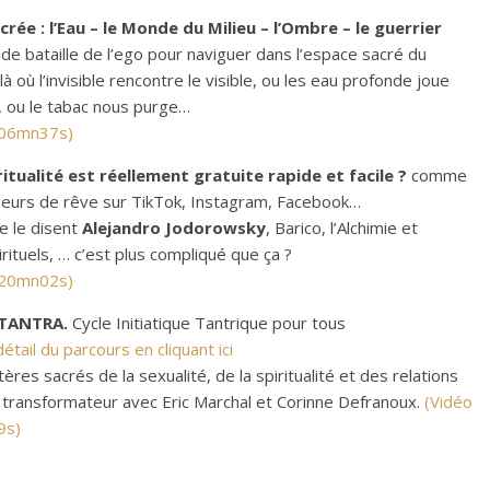
ée : l’Eau – le Monde du Milieu – l’Ombre – le guerrier
de bataille de l’ego pour naviguer dans l’espace sacré du
à où l’invisible rencontre le visible, ou les eau profonde joue
t, ou le tabac nous purge…
 06mn37s)
ritualité est réellement gratuite rapide et facile ?
comme
ndeurs de rêve sur TikTok, Instagram, Facebook…
e le disent
Alejandro
Jodorowsky
, Barico, l’Alchimie et
rituels, … c’est plus compliqué que ça ?
 20mn02s)
 TANTRA.
Cycle Initiatique Tantrique pour tous
tail du parcours en cliquant ici
res sacrés de la sexualité, de la spiritualité et des relations
 transformateur avec Eric Marchal et Corinne Defranoux.
(Vidéo
9s)