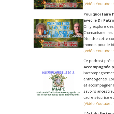
(Vidéo Youtube :
Pourquoi faire 
avec le Dr Patri
On y explore des
Chamanisme, les 
étendre cette co
monde, pour le bi
(Vidéo Youtube :
Ce podcast présen
Accompagnée pa
l’accompagnement
enthéogènes. Loin 
et accompagner le
savoirs ancestrau
cadre sécurisé et
(Vidéo Youtube :
L’Art du Partena