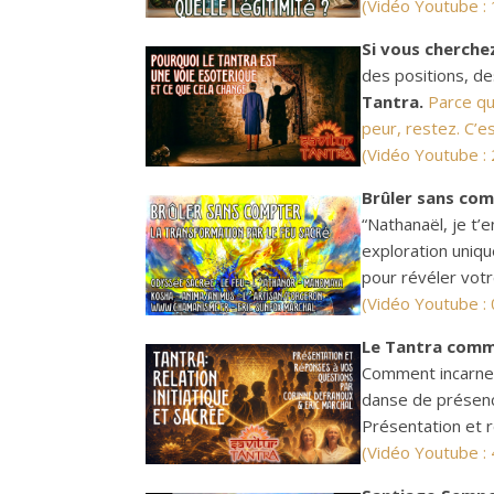
(Vidéo Youtube :
Si vous cherche
des positions, d
Tantra.
Parce qu
peur, restez. C’e
(Vidéo Youtube :
Brûler sans com
“Nathanaël, je t’
exploration uniq
pour révéler vot
(Vidéo Youtube :
Le Tantra comme
Comment incarner 
danse de présenc
Présentation et 
(Vidéo Youtube :