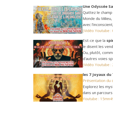
Une Odyssée Sacr
Quittez le champ 
Monde du Milieu, l
avec l’inconscien
(Vidéo Youtube :
Est-ce que la
spi
le disent les ve
Ou, plutôt, comm
d’autres voies spi
(Vidéo Youtube :
les 7 Joyaux du
Présentation du dé
Explorez les mystè
dans un parcours
Youtube : 15mn4