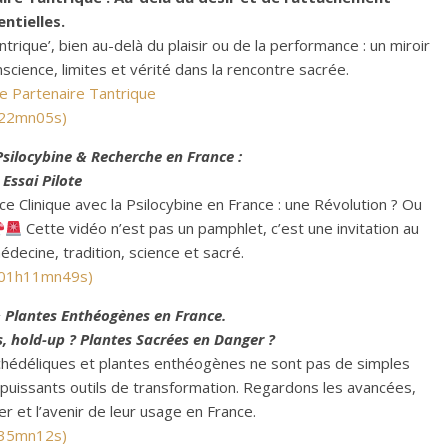
ntielles.
trique’, bien au-delà du plaisir ou de la performance : un miroir
science, limites et vérité dans la rencontre sacrée.
tre Partenaire Tantrique
 22mn05s)
Psilocybine & Recherche en France :
 Essai Pilote
e Clinique avec la Psilocybine en France : une Révolution ? Ou
Cette vidéo n’est pas un pamphlet, c’est une invitation au
édecine, tradition, science et sacré.
: 01h11mn49s)
 Plantes Enthéogènes en France.
, hold-up ? Plantes Sacrées en Danger ?
chédéliques et plantes enthéogènes ne sont pas de simples
puissants outils de transformation. Regardons les avancées,
er et l’avenir de leur usage en France.
 35mn12s)