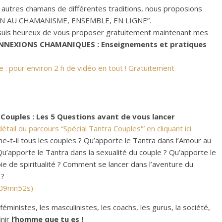
 autres chamans de différentes traditions, nous proposions
 AU CHAMANISME, ENSEMBLE, EN LIGNE”.
 suis heureux de vous proposer gratuitement maintenant mes
NNEXIONS CHAMANIQUES : Enseignements et pratiques
 : pour environ 2 h de vidéo en tout ! Gratuitement
 Couples : Les 5 Questions avant de vous lancer
tail du parcours “Spécial Tantra Couples'” en cliquant ici
e-t-il tous les couples ? Qu’apporte le Tantra dans l’Amour au
Qu’apporte le Tantra dans la sexualité du couple ? Qu’apporte le
e de spiritualité ? Comment se lancer dans l’aventure du
 ?
 09mn52s)
féministes, les masculinistes, les coachs, les gurus, la société,
inir
l’homme que tu es !