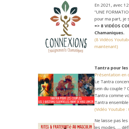
En 2021, avec 12
“UNE FORMATION
pour ma part, je
=> 8 VIDÉOS CO
Chamaniques.
(8 Vidéos Youtube
maintenant)
Tantra pour les
Présentation en dé
Le Tantra concern
sein du couple ? 
Tantra comme voi
Tantra ensemble
(Vidéo Youtube :
Ne laisse pas les 
les modes, … déf