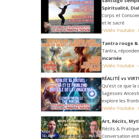
Santiago Semper
Spiritualité, Di
Corps et Conscien
et le sacré
(Vidéo Youtube 
Tantra rouge & 
Tantra, réponden
incarnée
(Vidéo Youtube :
RÉALITÉ vs VIRTU
Qu’est ce que la c
Sagesses Ancestr
explore les front
(Vidéo Youtube :
Art, Récits, Myt
Récits & Pratique
Conversation entr