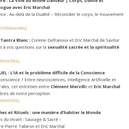
e : La Voie du Moine Danseur | Corps, Danse et
alogue avec Eric Marchal
ce : Au-delà de la Dualité – Réconcilier le corps, le mouvement
: 01h06mn49s)
Tantra Blanc :
Corinne Defranoux et Eric Marchal de Savitur
t à vos questions sur la
sexualité sacrée et la spiritualité
 43mn58s)
EL : L’IA et le problème difficile de la Conscience
onscience ? Entre neurosciences, Intelligence Artificielle et
ales, cet entretien entre
Clément Mervill
e et
Eric Marchal
ières de notre perception.
 66mn50s)
hes et Rituels : une manière d’habiter le Monde
s du Vivant : Sauvage & Sacré –
e Pierre Tallaron et Eric Marchal