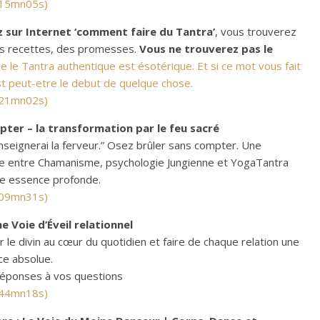
 15mn05s)
z sur Internet ‘comment faire du Tantra’
, vous trouverez
es recettes, des promesses.
Vous ne trouverez pas le
e le Tantra authentique est ésotérique. Et si ce mot vous fait
st peut-etre le debut de quelque chose.
 21mn02s)
pter – la transformation par le feu sacré
enseignerai la ferveur.” Osez brûler sans compter. Une
ue entre Chamanisme, psychologie Jungienne et YogaTantra
re essence profonde.
 09mn31s)
 Voie d’Éveil relationnel
le divin au cœur du quotidien et faire de chaque relation une
e absolue.
réponses à vos questions
 44mn18s)