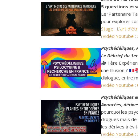
5 questions esse
Le ‘Partenaire Tan
pour explorer con
Stage : L’art d’ê
(Vidéo Youtube :
Psychédéliques, 
Le Débrief du 1er
1ère Expérienc
une Illusion ?
dialogue, entre m
(Vidéo Youtube 
Psychédéliques &
Avancées, dérives
pourquoi les psy
drogues mais de 
les dérives à évit
(Vidéo Youtube :