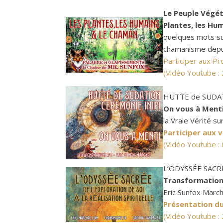
Le Peuple Végét
Plantes, les Hu
quelques mots su
chamanisme depuis
Participer aux Pr
(Vidéo Youtube :
HUTTE de SUDATI
On vous à Menti
la Vraie Vérité s
Participer aux v
(Vidéo Youtube :
L’ODYSSÉE SACRÉE 
Transformation, 
Eric Sunfox March
Présentation du 
(Vidéo Youtube :